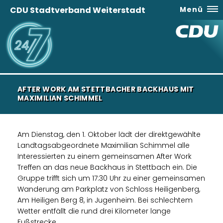
CDU Stadtverband Weiterstadt
Menü
AFTER WORK AM STETTBACHER BACKHAUS MIT
MAXIMILIAN SCHIMMEL
Am Dienstag, den 1. Oktober lädt der direktgewählte
Landtagsabgeordnete Maximilian Schimmel alle
Interessierten zu einem gemeinsamen After Work
Treffen an das neue Backhaus in Stettbach ein. Die
Gruppe trifft sich um 17:30 Uhr zu einer gemeinsamen
Wanderung am Parkplatz von Schloss Heiligenberg,
Am Heiligen Berg 8, in Jugenheim. Bei schlechtem
Wetter entfällt die rund drei Kilometer lange
Fußstrecke.