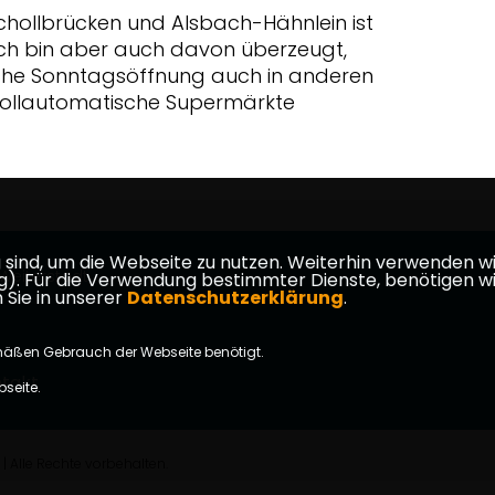
hollbrücken und Alsbach-Hähnlein ist
 Ich bin aber auch davon überzeugt,
iche Sonntagsöffnung auch in anderen
vollautomatische Supermärkte
ind, um die Webseite zu nutzen. Weiterhin verwenden wir 
eiterstadt
ür die Verwendung bestimmter Dienste, benötigen wir Ihr
 Sie in unserer
Datenschutzerklärung
.
mäßen Gebrauch der Webseite benötigt.
takt
bseite.
Alle Rechte vorbehalten.