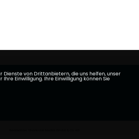
Dienste von Drittanbietern, die uns helfen, unser
e Einwilligung. Ihre Einwilligung können Sie
Realisation: Sharkness Media GmbH & Co. KG