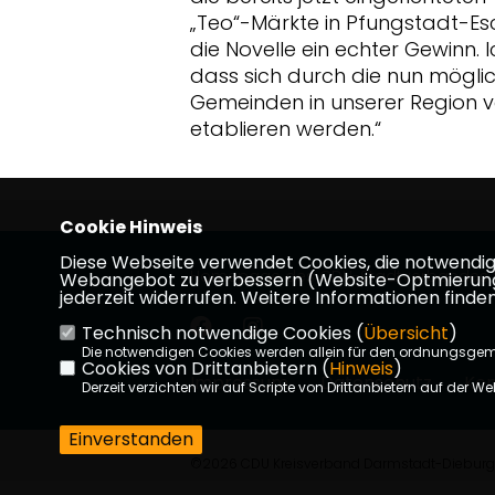
Teo“-Märkte in Pfungstadt-Esc
die Novelle ein echter Gewinn.
dass sich durch die nun mögl
Gemeinden in unserer Region 
etablieren werden.“
Cookie Hinweis
Diese Webseite verwendet Cookies, die notwendig s
Homepage des CDU-Stadtverbandes W
Webangebot zu verbessern (Website-Optmierung). F
jederzeit widerrufen. Weitere Informationen finden
Technisch notwendige Cookies (
Übersicht
)
Die notwendigen Cookies werden allein für den ordnungsge
Cookies von Drittanbietern (
Hinweis
)
Impressum
Datenschutz
Kon
Derzeit verzichten wir auf Scripte von Drittanbietern auf der We
Einverstanden
©2026 CDU Kreisverband Darmstadt-Dieburg | 