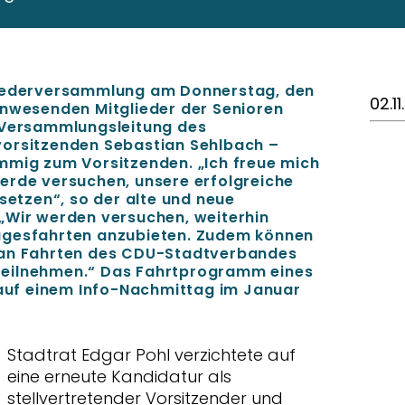
liederversammlung am Donnerstag, den
02.1
anwesenden Mitglieder der Senioren
 Versammlungsleitung des
vorsitzenden Sebastian Sehlbach –
mmig zum Vorsitzenden. „Ich freue mich
erde versuchen, unsere erfolgreiche
usetzen“, so der alte und neue
„Wir werden versuchen, weiterhin
agesfahrten anzubieten. Zudem können
 an Fahrten des CDU-Stadtverbandes
teilnehmen.“ Das Fahrtprogramm eines
l auf einem Info-Nachmittag im Januar
Stadtrat Edgar Pohl verzichtete auf
eine erneute Kandidatur als
stellvertretender Vorsitzender und